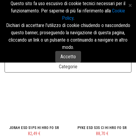
Questo sito fa uso escusivo di cookie tecnici necessari per il
funzionamento. Per saperne di più fai riferimento alla
Cookie
Policy
.
Accedi/Registrati
Dichiari di accettare l’utilizzo di cookie chiudendo o nascondendo
questo banner, proseguendo la navigazione di questa pagina,
Menù
cliccando un link o un pulsante o continuando a navigare in altro
modo.
Accetto
Disposizione
Categorie
JORAH ESD S1PS HI HRO FO SR
PYKE ESD S3S CI HI HRO FO SR
82,49 €
88,70 €