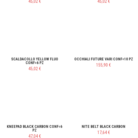
45,02 €
45,02 €
SCALDACOLLO YELLOW FLUO
OCCHIALI FUTURE VARI CONF=10 PZ
CONF=6 PZ
155,90 €
45,02 €
KNEEPAD BLACK CARBON CONF=6
NITE BELT BLACK CARBON
PZ
17,64 €
47,04 €