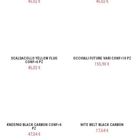
45,02 €
45,02 €
SCALDACOLLO YELLOW FLUO
OCCHIALI FUTURE VARI CONF=10 PZ
CONF=6 PZ
155,90 €
45,02 €
KNEEPAD BLACK CARBON CONF=6
NITE BELT BLACK CARBON
PZ
17,64 €
47,04 €