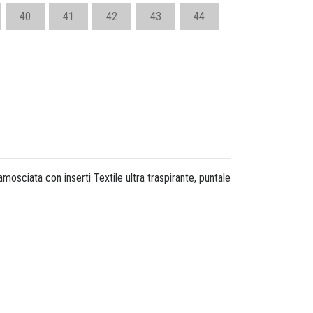
40
41
42
43
44
osciata con inserti Textile ultra traspirante, puntale