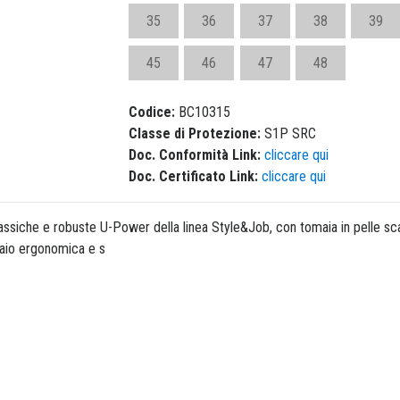
35
36
37
38
39
45
46
47
48
Codice:
BC10315
Classe di Protezione:
S1P SRC
Doc. Conformità Link:
cliccare qui
Doc. Certificato Link:
cliccare qui
ssiche e robuste U-Power della linea Style&Job, con tomaia in pelle scam
ciaio ergonomica e s