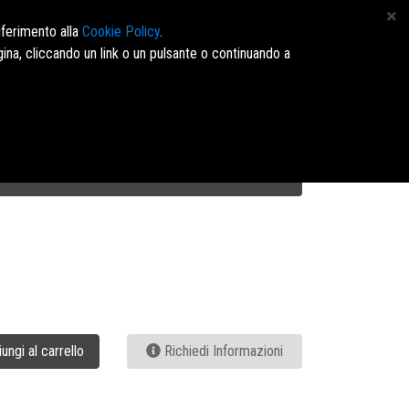
 4164960 - E-mail: info@marinopavone.it - Ordini:https://dms.marinopavone.it/
iferimento alla
Cookie Policy
.
ina, cliccando un link o un pulsante o continuando a
Accedi/Registrati
ungi al carrello
Richiedi Informazioni