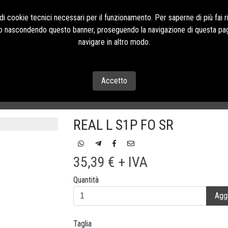
Contatti Tel:+39 085
i cookie tecnici necessari per il funzionamento. Per saperne di più fai r
o o nascondendo questo banner, proseguendo la navigazione di questa pag
navigare in altro modo.
CONTATTI
Accetto
A
REAL L S1P FO SR
35,39 € + IVA
Quantità
Aggi
Taglia