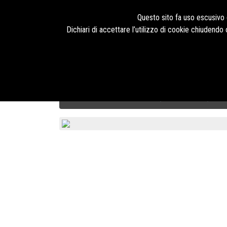
Seguici su
Questo sito fa uso escusivo d
Dichiari di accettare l’utilizzo di cookie chiudend
HOME
PRODOTTI
TECNOLOGIE
BLOG
CHI SIAMO
Calzature di Sicurezza U-Power
STYLE & JOB
ALT