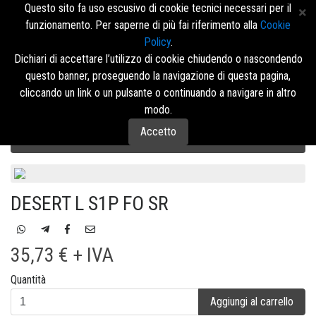
Questo sito fa uso escusivo di cookie tecnici necessari per il
funzionamento. Per saperne di più fai riferimento alla
Cookie
Policy
.
Accedi/Registrati
Dichiari di accettare l’utilizzo di cookie chiudendo o nascondendo
questo banner, proseguendo la navigazione di questa pagina,
Menù
cliccando un link o un pulsante o continuando a navigare in altro
modo.
Accetto
Calzature di Sicurezza U-Power
STYLE & JOB
ALTA
DESERT L S1P FO SR
35,73 € + IVA
Quantità
Aggiungi al carrello