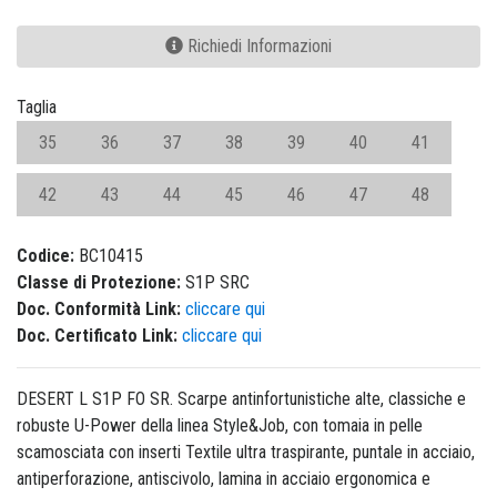
Richiedi Informazioni
Taglia
35
36
37
38
39
40
41
42
43
44
45
46
47
48
Codice:
BC10415
Classe di Protezione:
S1P SRC
Doc. Conformità Link:
cliccare qui
Doc. Certificato Link:
cliccare qui
DESERT L S1P FO SR. Scarpe antinfortunistiche alte, classiche e
robuste U-Power della linea Style&Job, con tomaia in pelle
scamosciata con inserti Textile ultra traspirante, puntale in acciaio,
antiperforazione, antiscivolo, lamina in acciaio ergonomica e