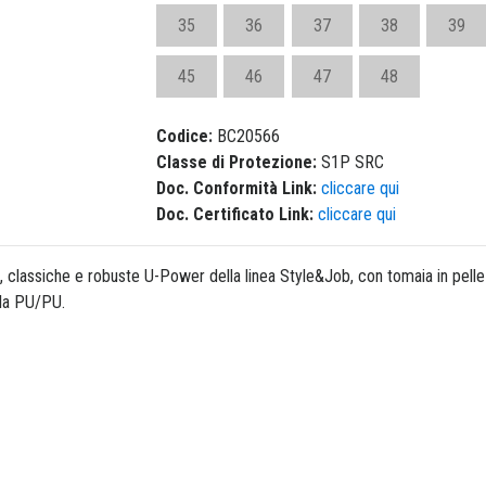
35
36
37
38
39
45
46
47
48
Codice:
BC20566
Classe di Protezione:
S1P SRC
Doc. Conformità Link:
cliccare qui
Doc. Certificato Link:
cliccare qui
classiche e robuste U-Power della linea Style&Job, con tomaia in pelle s
ola PU/PU.