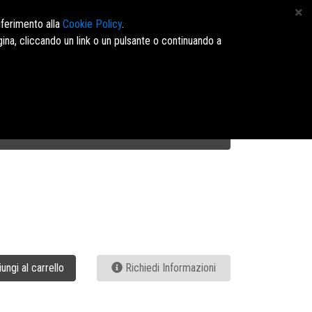
 4164960 - E-mail: info@marinopavone.it - Ordini:https://dms.marinopavone.it/
iferimento alla
Cookie Policy
.
ina, cliccando un link o un pulsante o continuando a
Accedi/Registrati
ungi al carrello
Richiedi Informazioni