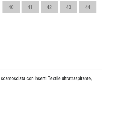
40
41
42
43
44
camosciata con inserti Textile ultratraspirante,