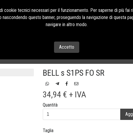
Contatti Tel:+39 085
i cookie tecnici necessari per il funzionamento. Per saperne di più fai r
o o nascondendo questo banner, proseguendo la navigazione di questa pag
navigare in altro modo.
CONTATTI
Accetto
SA
BELL s S1PS FO SR
34,94 € + IVA
Quantità
Aggi
Taglia