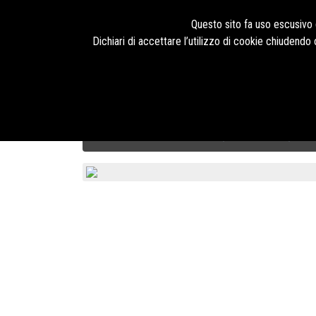
Seguici su
Questo sito fa uso escusivo d
Dichiari di accettare l’utilizzo di cookie chiudend
HOME
PRODOTTI
TECNOLOGIE
BLOG
CHI SIAMO
Calzature di Sicurezza U-Power
STYLE & JOB
BAS