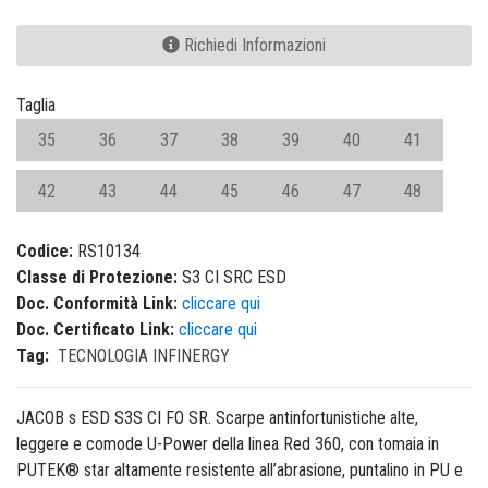
Richiedi Informazioni
Taglia
35
36
37
38
39
40
41
42
43
44
45
46
47
48
Codice:
RS10134
Classe di Protezione:
S3 CI SRC ESD
Doc. Conformità Link:
cliccare qui
Doc. Certificato Link:
cliccare qui
Tag:
TECNOLOGIA INFINERGY
JACOB s ESD S3S CI FO SR. Scarpe antinfortunistiche alte,
leggere e comode U-Power della linea Red 360, con tomaia in
PUTEK® star altamente resistente all’abrasione, puntalino in PU e