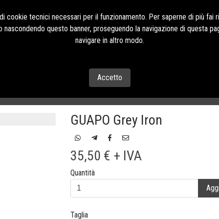
Contatti Tel:+39 085
i cookie tecnici necessari per il funzionamento. Per saperne di più fai r
o o nascondendo questo banner, proseguendo la navigazione di questa pag
navigare in altro modo.
CONTATTI
Accetto
TALONI
GUAPO Grey Iron
35,50 € + IVA
Quantità
Aggi
Taglia