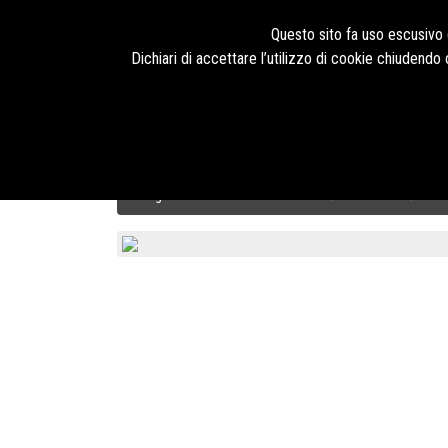
Seguici su
Questo sito fa uso escusivo d
Dichiari di accettare l’utilizzo di cookie chiudend
HOME
PRODOTTI
TECNOLOGIE
BLOG
CHI SIAMO
Abbigliamento da Lavoro U-Power
INDUSTRY
PAN