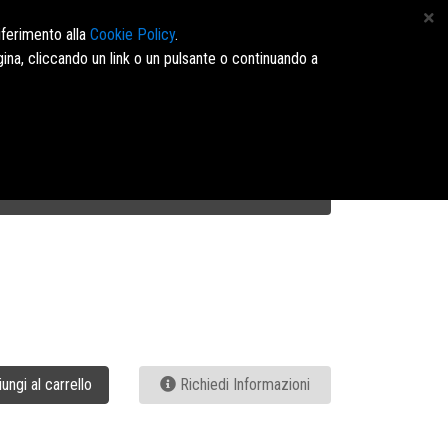
 4164960 - E-mail: info@marinopavone.it - Ordini:https://dms.marinopavone.it/
iferimento alla
Cookie Policy
.
ina, cliccando un link o un pulsante o continuando a
Accedi/Registrati
ungi al carrello
Richiedi Informazioni