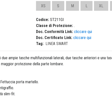
XS
S
M
L
XL
Codice:
ST211GI
Classe di Protezione:
.
Doc. Conformità Link:
cliccare qui
Doc. Certificato Link:
cliccare qui
Tag:
LINEA SMART
 due ampie tasche multifunzionali laterali, due tasche anteriori e una tas
a maggior protezione della parte lombare.
Fettuccia porta martello.
tigraffio.
à slim-fit.