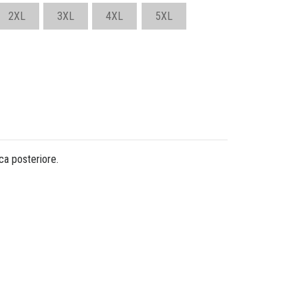
2XL
3XL
4XL
5XL
ca posteriore.