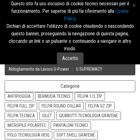
Questo sito fa uso escusivo di cookie tecnici necessari per il
funzionamento. Per saperne di più fai riferimento alla
Cookie
Policy
.
Accedi/Registrati
Dichiari di accettare l’utilizzo di cookie chiudendo o nascondendo
questo banner, proseguendo la navigazione di questa pagina,
Menù
cliccando un link o un pulsante o continuando a navigare in altro
modo.
Accetto
Disposizione
Abbigliamento da Lavoro U-Power
U SUPREMACY
Categorie
ANTIPIOGGIA
BERMUDA TECNICI
FELPA 1/2 ZIP
FELPA FULL ZIP
FELPA ROUND COLLAR
FELPA SZ ZIP
FELPA TECNICA
GILET
GIUBBOTTI TECNOLOGIA GRAFENE
MICROPILE POLARTEC
PANTALONI TECNICI
POLO TECNOLOGIA HEIQ
SOFT SHELL GRAFENE