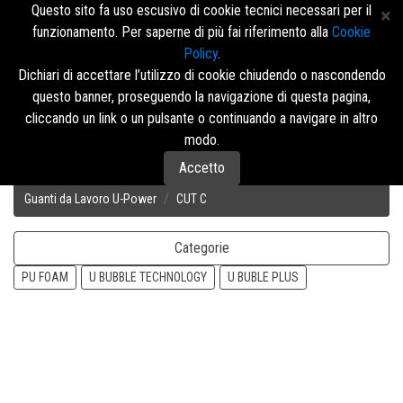
Questo sito fa uso escusivo di cookie tecnici necessari per il
funzionamento. Per saperne di più fai riferimento alla
Cookie
Policy
.
Accedi/Registrati
Dichiari di accettare l’utilizzo di cookie chiudendo o nascondendo
questo banner, proseguendo la navigazione di questa pagina,
Menù
cliccando un link o un pulsante o continuando a navigare in altro
modo.
Accetto
Disposizione
Guanti da Lavoro U-Power
CUT C
Categorie
PU FOAM
U BUBBLE TECHNOLOGY
U BUBLE PLUS