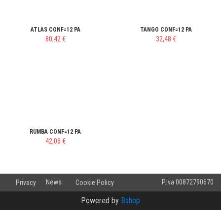
ATLAS CONF=12 PA
TANGO CONF=12 PA
80,42 €
32,48 €
RUMBA CONF=12 PA
42,06 €
v.2.0.10.8
News
P.iva 00872790670
Privacy
Cookie Policy
Powered by
Bshop