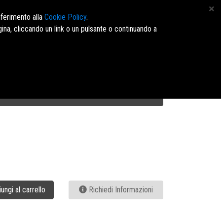
 4164960 - E-mail: info@marinopavone.it - Ordini:https://dms.marinopavone.it/
iferimento alla
Cookie Policy
.
ina, cliccando un link o un pulsante o continuando a
Accedi/Registrati
ungi al carrello
Richiedi Informazioni