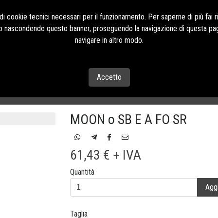
Contatti Tel:+39 085
i cookie tecnici necessari per il funzionamento. Per saperne di più fai r
o o nascondendo questo banner, proseguendo la navigazione di questa pag
navigare in altro modo.
CONTATTI
Accetto
LO
MOON o SB E A FO SR
61,43 € + IVA
Quantità
Aggi
Taglia