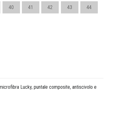
40
41
42
43
44
icrofibra Lucky, puntale composite, antiscivolo e