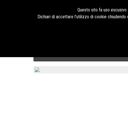
Seguici su
Questo sito fa uso escusivo d
Dichiari di accettare l’utilizzo di cookie chiudend
HOME
PRODOTTI
TECNOLOGIE
BLOG
CHI SIAMO
Calzature di Sicurezza U-Power
RED LION
ZOCCO