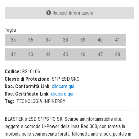
Richiedi Informazioni
Taglia
35
36
37
38
39
40
41
42
43
44
45
46
47
48
Codice:
RS10106
Classe di Protezione:
S1P ESD SRC
Doc. Conformità Link:
cliccare qui
Doc. Certificato Link:
cliccare qui
Tag:
TECNOLOGIA INFINERGY
BLASTER s ESD S1PS FO SR. Scarpe antinfortunistiche alte,
leggere e comode U-Power della linea Red 360, con tomaia in
morbida pelle scamosciata forata, tallonetta anti-shock, puntale in