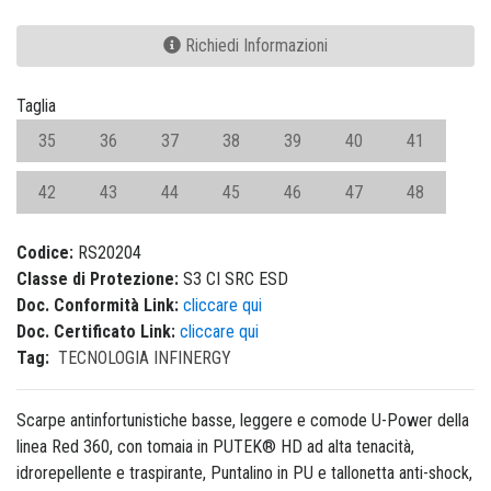
Richiedi Informazioni
Taglia
35
36
37
38
39
40
41
42
43
44
45
46
47
48
Codice:
RS20204
Classe di Protezione:
S3 CI SRC ESD
Doc. Conformità Link:
cliccare qui
Doc. Certificato Link:
cliccare qui
Tag:
TECNOLOGIA INFINERGY
Scarpe antinfortunistiche basse, leggere e comode U-Power della
linea Red 360, con tomaia in PUTEK® HD ad alta tenacità,
idrorepellente e traspirante, Puntalino in PU e tallonetta anti-shock,