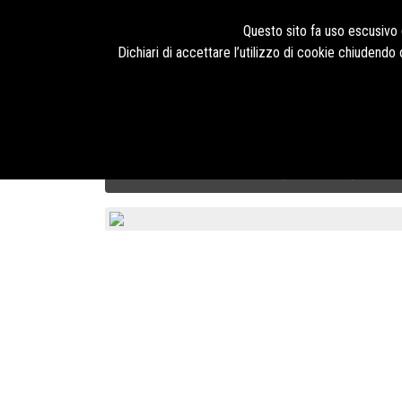
Seguici su
Questo sito fa uso escusivo d
Dichiari di accettare l’utilizzo di cookie chiudend
HOME
PRODOTTI
TECNOLOGIE
BLOG
CHI SIAMO
Calzature di Sicurezza U-Power
RED LEVE
BASSA