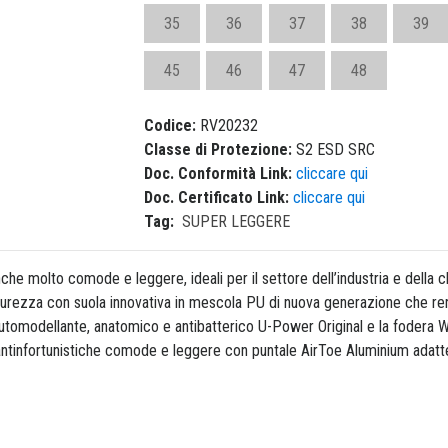
35
36
37
38
39
45
46
47
48
Codice:
RV20232
Classe di Protezione:
S2 ESD SRC
Doc. Conformità Link:
cliccare qui
Doc. Certificato Link:
cliccare qui
Tag:
SUPER LEGGERE
he molto comode e leggere, ideali per il settore dell’industria e della 
icurezza con suola innovativa in mescola PU di nuova generazione che re
 automodellante, anatomico e antibatterico U-Power Original e la fodera Wi
antinfortunistiche comode e leggere con puntale AirToe Aluminium adat