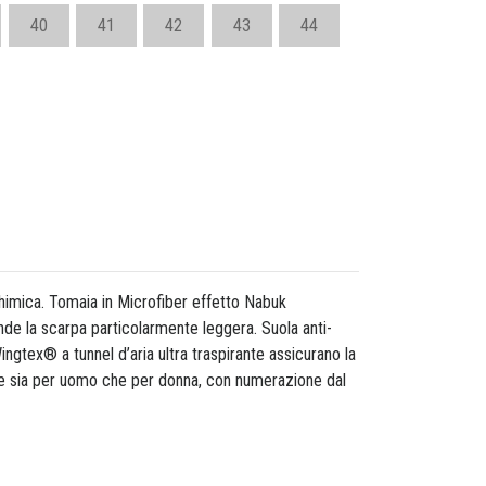
40
41
42
43
44
chimica. Tomaia in Microfiber effetto Nabuk
nde la scarpa particolarmente leggera. Suola anti-
ngtex® a tunnel d’aria ultra traspirante assicurano la
te sia per uomo che per donna, con numerazione dal