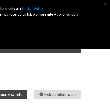
 4164960 - E-mail: info@marinopavone.it - Ordini:https://dms.marinopavone.it/
iferimento alla
Cookie Policy
.
ina, cliccando un link o un pulsante o continuando a
Accedi/Registrati
ungi al carrello
Richiedi Informazioni