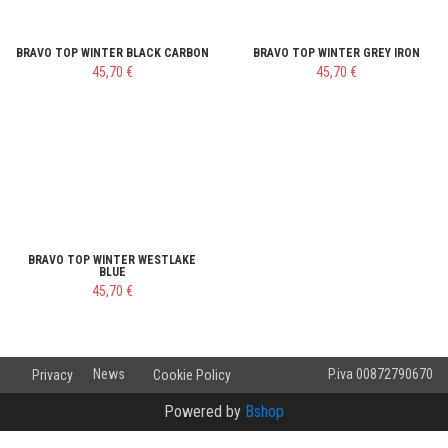
BRAVO TOP WINTER BLACK CARBON
BRAVO TOP WINTER GREY IRON
45,70 €
45,70 €
BRAVO TOP WINTER WESTLAKE
BLUE
45,70 €
v.2.0.10.8
News
P.iva 00872790670
Privacy
Cookie Policy
Powered by
Bshop