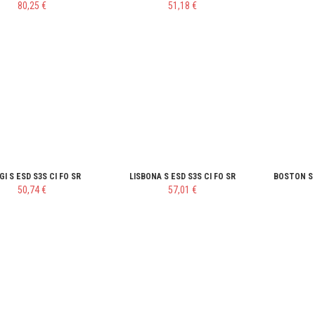
80,25 €
51,18 €
GI S ESD S3S CI FO SR
LISBONA S ESD S3S CI FO SR
BOSTON S 
50,74 €
57,01 €