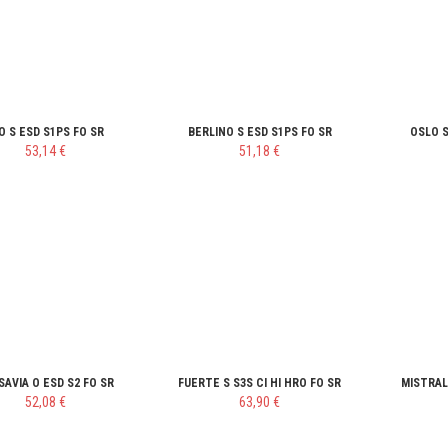
O S ESD S1PS FO SR
BERLINO S ESD S1PS FO SR
OSLO S
53,14 €
51,18 €
SAVIA O ESD S2 FO SR
FUERTE S S3S CI HI HRO FO SR
MISTRAL
52,08 €
63,90 €