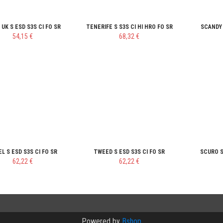
 UK S ESD S3S CI FO SR
TENERIFE S S3S CI HI HRO FO SR
SCANDY 
54,15 €
68,32 €
L S ESD S3S CI FO SR
TWEED S ESD S3S CI FO SR
SCURO S
62,22 €
62,22 €
Powered by
Bshop