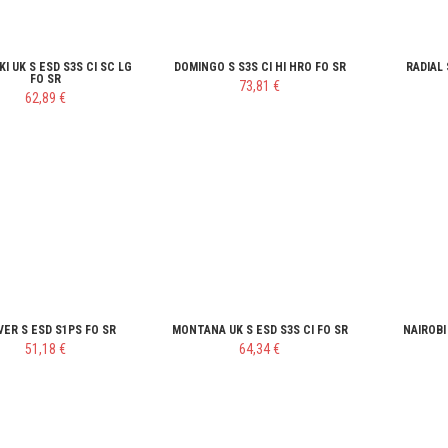
KI UK S ESD S3S CI SC LG
DOMINGO S S3S CI HI HRO FO SR
RADIAL 
FO SR
73,81 €
62,89 €
ER S ESD S1PS FO SR
MONTANA UK S ESD S3S CI FO SR
NAIROBI
51,18 €
64,34 €