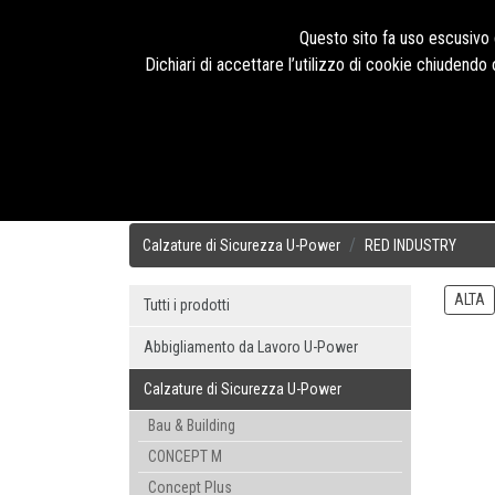
Seguici su
Questo sito fa uso escusivo d
Dichiari di accettare l’utilizzo di cookie chiudend
HOME
PRODOTTI
TECNOLOGIE
BLOG
CHI SIAMO
Calzature di Sicurezza U-Power
RED INDUSTRY
ALTA
Tutti i prodotti
Abbigliamento da Lavoro U-Power
Calzature di Sicurezza U-Power
Bau & Building
CONCEPT M
Concept Plus