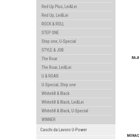
Red Up Plus, Lei&Lei
Red Up, Lei&Lei
ROCK & ROLL
STEP ONE
Step one, U-Special
STYLE & JOB
RAJA
The Roar
The Roar, Lei&Lei
U & ROAR
U-Special, Step one
White68 & Black
White68 & Black, Lei&Lei
White68 & Black, U-Special
WINNER
Caschi da Lavoro U-Power
MONACO