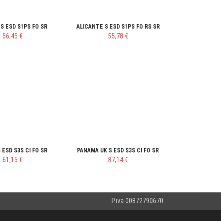
S ESD S1PS FO SR
ALICANTE S ESD S1PS FO RS SR
56,45 €
55,78 €
 ESD S3S CI FO SR
PANAMA UK S ESD S3S CI FO SR
61,15 €
87,14 €
v.2.0.10.8
P.iva 00872790670