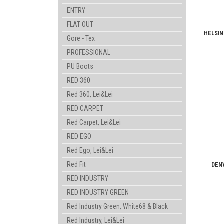
ENTRY
FLAT OUT
HELSIN
Gore - Tex
PROFESSIONAL
PU Boots
RED 360
Red 360, Lei&Lei
RED CARPET
Red Carpet, Lei&Lei
RED EGO
Red Ego, Lei&Lei
Red Fit
DENV
RED INDUSTRY
RED INDUSTRY GREEN
Red Industry Green, White68 & Black
Red Industry, Lei&Lei