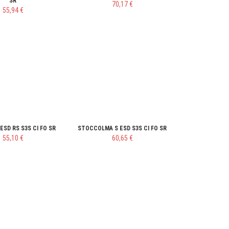
SR
70,17 €
55,94 €
ESD RS S3S CI FO SR
STOCCOLMA S ESD S3S CI FO SR
55,10 €
60,65 €