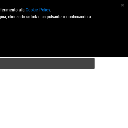
 4164960 - E-mail: info@marinopavone.it - Ordini:https://dms.marinopavone.it/
iferimento alla
Cookie Policy
.
ina, cliccando un link o un pulsante o continuando a
Accedi/Registrati
Disposizione