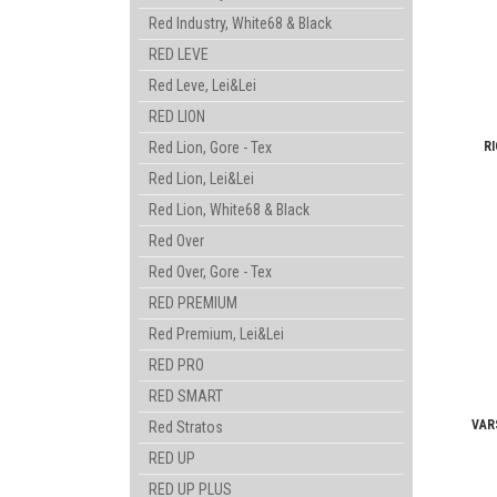
Red Industry, White68 & Black
RED LEVE
Red Leve, Lei&Lei
RED LION
Red Lion, Gore - Tex
RI
Red Lion, Lei&Lei
Red Lion, White68 & Black
Red Over
Red Over, Gore - Tex
RED PREMIUM
Red Premium, Lei&Lei
RED PRO
RED SMART
VAR
Red Stratos
RED UP
RED UP PLUS