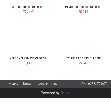
JOE S ESD S3S CI FO SR
PARKER S ESD S3S CI FO SR
77,34 €
75,04 €
NELSON S ESD S3S CI FO SR
TYLER S ESD S3S CI FO SR
75,04 €
75,04 €
v.2.0.10.8
News
P.iva 00872790670
Privacy
Cookie Policy
Powered by
Bshop