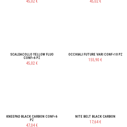
45,02 €
45,02 €
SCALDACOLLO YELLOW FLUO
OCCHIALI FUTURE VARI CONF=10 PZ
CONF=6 PZ
155,90 €
45,02 €
KNEEPAD BLACK CARBON CONF=6
NITE BELT BLACK CARBON
PZ
17,64 €
47,04 €